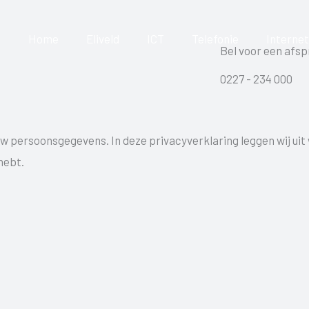
Home
Eliveld
ICT
Telefonie
Internet
Bel voor een afsp
0227 - 234 000
uw persoonsgegevens. In deze privacyverklaring leggen wij ui
hebt.