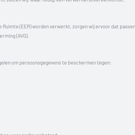
uimte (EER) worden verwerkt, zorgen wij ervoor dat passend
rming (AVG).
egelen om persoonsgegevens te beschermen tegen:
d en waar nodig verbeterd.