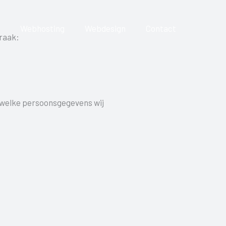
Webhosting
Webdesign
Contact
raak:
t welke persoonsgegevens wij