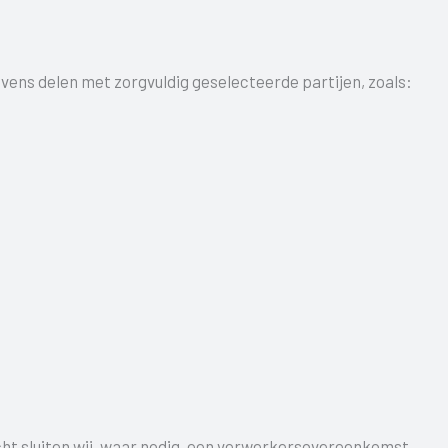
evens delen met zorgvuldig geselecteerde partijen, zoals:
ht sluiten wij, waar nodig, een verwerkersovereenkomst.