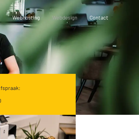
Webhosting
Webdesign
Contact
afspraak:
0