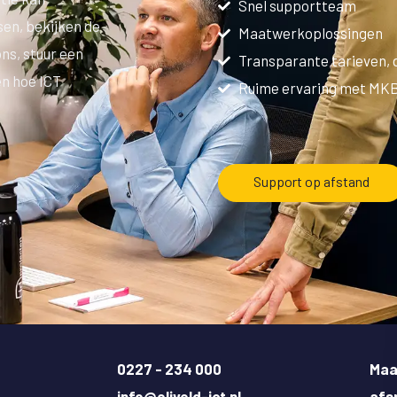
Snel supportteam
en, bekijken de
Maatwerkoplossingen
ons, stuur een
Transparante tarieven, 
en hoe ICT
Ruime ervaring met MK
Support op afstand
0227 - 234 000
Maa
info@eliveld-ict.nl
afs