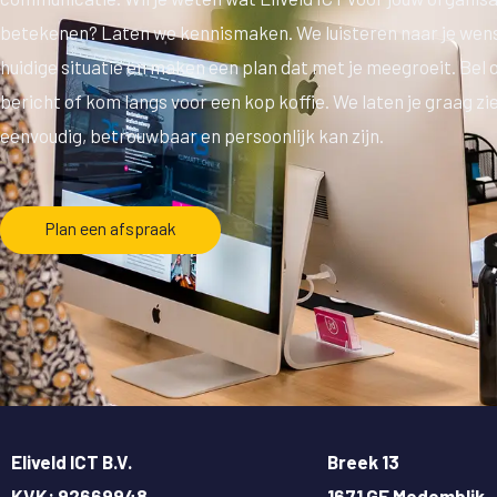
betekenen? Laten we kennismaken. We luisteren naar je wens
huidige situatie en maken een plan dat met je meegroeit. Bel 
bericht of kom langs voor een kop koffie. We laten je graag zi
eenvoudig, betrouwbaar en persoonlijk kan zijn.
Plan een afspraak
Eliveld ICT B.V.
Breek 13
KVK: 92669948
1671 GE Medemblik