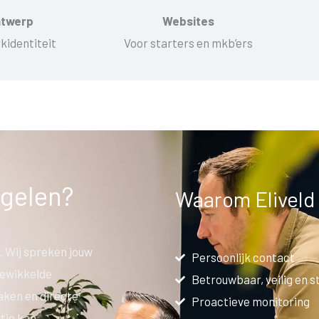
ntwerp
Websites
kidentiteit
Voor starters en mkb’ers
egelen?
Waarom Eliveld
. Wij spreken jouw
Persoonlijk contact
gewikkelde
Betrouwbaar, veilig en s
aken en directe
Proactieve monitoring
tie kan