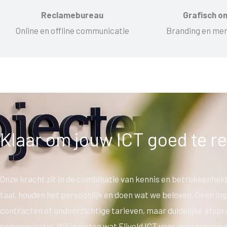
Reclamebureau
Grafisch o
Online en offline communicatie
Branding en mer
Klaar om jouw ICT goed te r
Onze kracht zit in de combinatie van kennis en betrokkenheid
taal, houden het persoonlijk en doen wat we beloven. Geen in
contracten of ondoorzichtige tarieven, maar duidelijke afspr
communicatie. Wil je weten wat Eliveld ICT voor jouw organisa