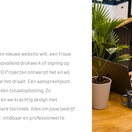
een nieuwe website wilt, een frisse
, opvallend drukwerk of signing op
JD Projecten ontwerpt het en wij
at het draait. Eén aanspreekpunt,
, één totaaloplossing. Zo
en we krachtig design met
re techniek. Alles om jouw bedrijf
, vindbaar en professioneel te