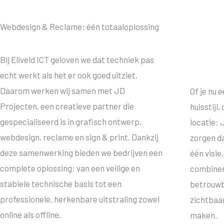
Webdesign & Reclame: één totaaloplossing
Bij Eliveld ICT geloven we dat techniek pas
echt werkt als het er ook goed uitziet.
Daarom werken wij samen met JD
Of je nu 
Projecten, een creatieve partner die
huisstijl
gespecialiseerd is in grafisch ontwerp,
locatie: 
webdesign, reclame en sign & print. Dankzij
zorgen d
deze samenwerking bieden we bedrijven een
één visie
complete oplossing: van een veilige en
combiner
stabiele technische basis tot een
betrouwba
professionele, herkenbare uitstraling zowel
zichtbaar
online als offline.
maken.